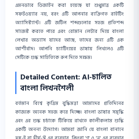
এমনভাবে ডিজাইন করা হয়েছে যা শুধুমাত্র একটি
সফটওয়্যার নয়, বরং এটি আপনার ব্যক্তিগত রাইটিং
অ্যাসিস্ট্যান্ট। এটি জটিল শব্দগুলোর সহজ প্রতিশব্দ
সাজেস্ট করতে পারে এবং রোমান লেটার দিয়ে বাংলা
লেখার অভ্যাস যাদের আছে, তাদের জন্য এটি এক
আশীর্বাদ। আপনি চ্যাটিংয়ের ভাষায় লিখলেও এটি
সেটিকে শুদ্ধ সাহিত্যিক রূপ দিতে সক্ষম।
Detailed Content: AI-চালিত
বাংলা লিখনশৈলী
বর্তমান বিশ্বে কৃত্রিম বুদ্ধিমত্তা আমাদের প্রতিদিনের
কাজকে অনেক সহজ করে দিচ্ছে। বাংলা ভাষার সমৃদ্ধি
এবং এর শুদ্ধ চর্চাকে টিকিয়ে রাখতে কালীকলাম শুদ্ধি
একটি অনন্য উদ্যোগ। আমরা জানি যে বাংলা বানানে
হ্রস্ব-ই বা দীর্ঘ-ঈ এর ব্যবহার, কিংবা 'ণ' ও 'ন' এর ব্যবহার